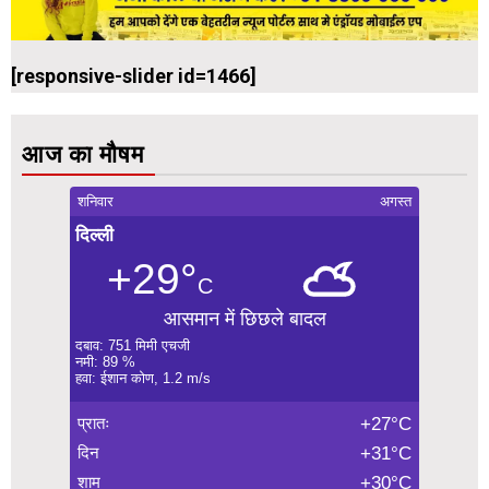
[responsive-slider id=1466]
आज का मौषम
शनिवार
अगस्त
दिल्ली
+29°
C
आसमान में छिछले बादल
दबाव: 751 मिमी एचजी
नमी: 89 %
हवा: ईशान कोण, 1.2 m/s
प्रातः
+27°C
दिन
+31°C
शाम
+30°C