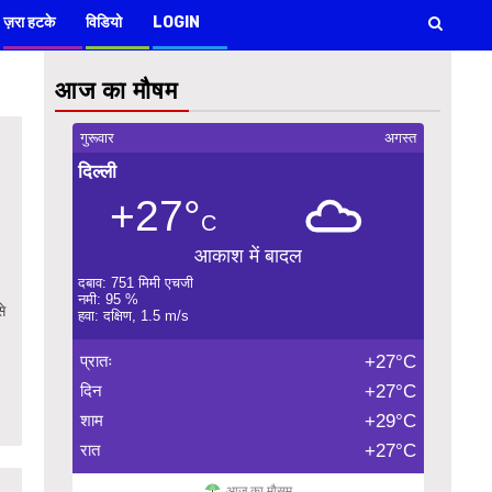
ज़रा हटके
विडियो
LOGIN
आज का मौषम
गुरूवार
अगस्त
दिल्ली
+27°
C
आकाश में बादल
दबाव: 751 मिमी एचजी
नमी: 95 %
से
हवा: दक्षिण, 1.5 m/s
प्रातः
+27°C
दिन
+27°C
शाम
+29°C
रात
+27°C
आज का मौसम