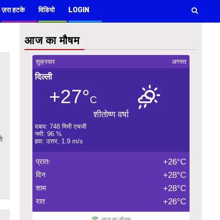
ज़रा हटके
विडियो
LOGIN
आज का मौषम
शुक्रवार
अगस्त
दिल्ली
+27°
C
शीतोष्ण वर्षा
दबाव: 748 मिमी एचजी
नमी: 96 %
से
हवा: उत्तर, 1.9 m/s
प्रातः
+26°C
दिन
+28°C
शाम
+28°C
रात
+26°C
आज का मौसम