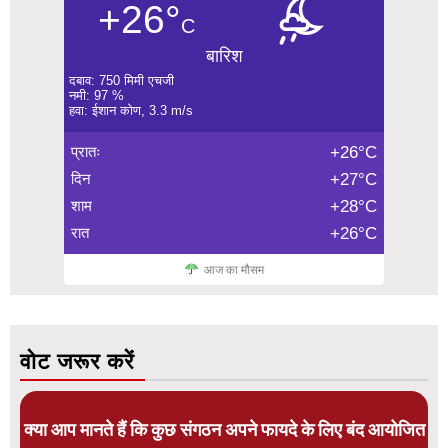
+26°
C
बारिश
दबाव: 750 मिमी एचजी
नमी: 97 %
हवा: ईशान कोण, 3.3 m/s
प्रातः
+26°C
दिन
+27°C
शाम
+28°C
रात
+26°C
आज का मौसम
वोट जरूर करें
क्या आप मानते हैं कि कुछ संगठन अपने फायदे के लिए बंद आयोजित