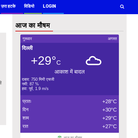
ज़रा हटके
विडियो
LOGIN
आज का मौषम
गुरूवार
अगस्त
दिल्ली
+29°
C
आकाश में बादल
दबाव: 750 मिमी एचजी
ी
नमी: 87 %
हवा: पूर्व, 1.9 m/s
प्रातः
+28°C
दिन
+30°C
शाम
+29°C
रात
+27°C
आज का मौसम