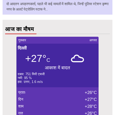
दो आदतन अपहरणकर्ता, पहले भी कई मामलों में शामिल थे, जिन्हें पुलिस स्टेशन कृष्णा
नगर के अलर्ट पेट्रोलिंग स्टाफ ने...
आज का मौषम
गुरूवार
अगस्त
दिल्ली
+27°
C
आकाश में बादल
दबाव: 751 मिमी एचजी
नमी: 95 %
हवा: उत्तर, 1.6 m/s
प्रातः
+26°C
दिन
+27°C
शाम
+28°C
रात
+26°C