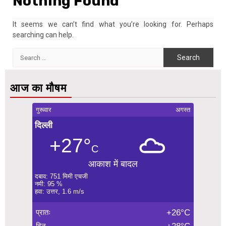
Nothing Found
It seems we can’t find what you’re looking for. Perhaps
searching can help.
Search
for:
आज का मौषम
गुरूवार
अगस्त
दिल्ली
+27°
C
आकाश में बादल
दबाव: 751 मिमी एचजी
नमी: 95 %
हवा: उत्तर, 1.6 m/s
प्रातः
+26°C
दिन