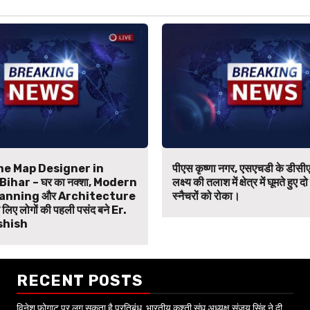
e Map Designer in
पीएस कृष्णा नगर, एसएचडी के डीसीए
ihar – घर का नक्शा, Modern
लक्ष्य की तलाश में क्षेत्र में घूमते हुए दो
anning और Architecture
स्नैचरों को रोका।
िए लोगों की पहली पसंद बने Er.
shish
RECENT POSTS
विनेश फोगाट पर लग सकता है प्रतिबंध, भारतीय कुश्ती संघ अध्यक्ष संजय सिंह ने दी