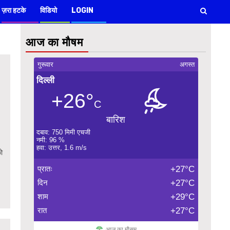
ज़रा हटके
विडियो
LOGIN
आज का मौषम
गुरूवार
अगस्त
दिल्ली
+26°
C
बारिश
दबाव: 750 मिमी एचजी
नमी: 96 %
हवा: उत्तर, 1.6 m/s
को
प्रातः
+27°C
दिन
+27°C
शाम
+29°C
रात
+27°C
आज का मौसम