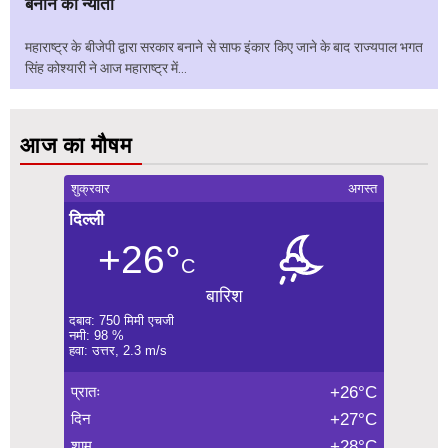
बनाने का न्योता
महाराष्ट्र के बीजेपी द्वारा सरकार बनाने से साफ इंकार किए जाने के बाद राज्यपाल भगत
सिंह कोश्यारी ने आज महाराष्ट्र में...
आज का मौषम
शुक्रवार
अगस्त
दिल्ली
+26°
C
बारिश
दबाव: 750 मिमी एचजी
नमी: 98 %
हवा: उत्तर, 2.3 m/s
प्रातः
+26°C
दिन
+27°C
शाम
+28°C