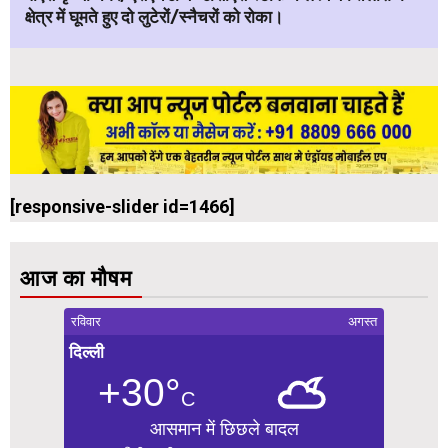
क्षेत्र में घूमते हुए दो लुटेरों/स्नैचरों को रोका।
[responsive-slider id=1466]
आज का मौषम
रविवार
अगस्त
दिल्ली
+30°
C
आसमान में छिछले बादल