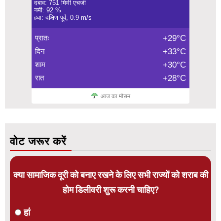
दबाव: 751 मिमी एचजी
नमी: 92 %
हवा: दक्षिण-पूर्व, 0.9 m/s
प्रातः
+29°C
दिन
+33°C
शाम
+30°C
रात
+28°C
आज का मौसम
वोट जरूर करें
क्या सामाजिक दूरी को बनाए रखने के लिए सभी राज्यों को शराब की
होम डिलीवरी शुरू करनी चाहिए?
हां