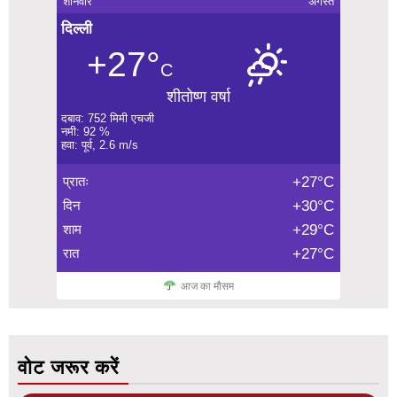
शनिवार
अगस्त
दिल्ली
+27°
C
शीतोष्ण वर्षा
दबाव: 752 मिमी एचजी
नमी: 92 %
हवा: पूर्व, 2.6 m/s
प्रातः
+27°C
दिन
+30°C
शाम
+29°C
रात
+27°C
आज का मौसम
वोट जरूर करें