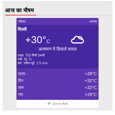
आज का मौषम
रविवार
अगस्त
दिल्ली
+30°
C
आसमान में छिछले बादल
दबाव: 753 मिमी एचजी
नमी: 81 %
हवा: दक्षिण-पूर्व, 2.5 m/s
प्रातः
+28°C
दिन
+32°C
शाम
+32°C
रात
+29°C
आज का मौसम