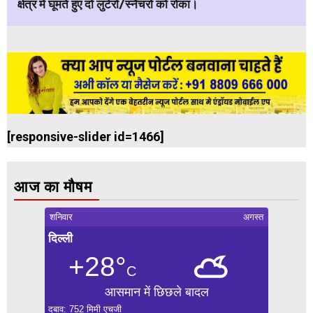
क्षेत्र में घूमते हुए दो लुटेरों/स्नैचरों को रोका।
[responsive-slider id=1466]
आज का मौषम
शनिवार
अगस्त
दिल्ली
+28°
C
आसमान में छिछले बादल
दबाव: 752 मिमी एचजी