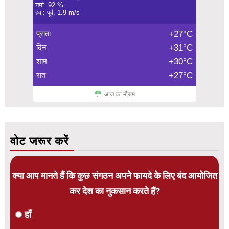
नमी: 92 %
हवा: पूर्व, 1.9 m/s
प्रातः
+27°C
दिन
+31°C
शाम
+30°C
रात
+27°C
आज का मौसम
वोट जरूर करें
क्या आप मानते हैं कि कुछ संगठन अपने फायदे के लिए बंद आयोजित
कर देश का नुकसान करते हैं?
हाँ