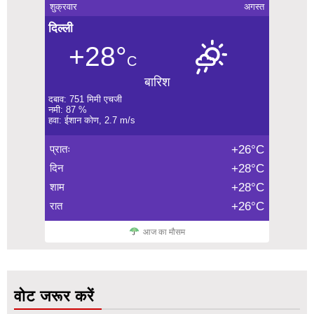
शुक्रवार
अगस्त
दिल्ली
+28°
C
बारिश
दबाव: 751 मिमी एचजी
नमी: 87 %
हवा: ईशान कोण, 2.7 m/s
प्रातः
+26°C
दिन
+28°C
शाम
+28°C
रात
+26°C
आज का मौसम
वोट जरूर करें