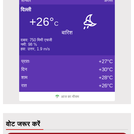
शनिवार
अगस्त
दिल्ली
+26°
C
बारिश
दबाव: 750 मिमी एचजी
नमी: 98 %
हवा: उत्तर, 1.9 m/s
प्रातः
+27°C
दिन
+30°C
शाम
+28°C
रात
+26°C
आज का मौसम
वोट जरूर करें