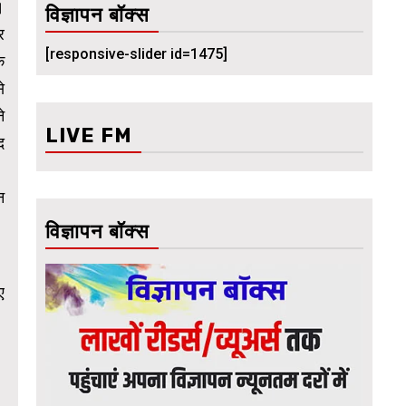
।
विज्ञापन बॉक्स
र
[responsive-slider id=1475]
क
े
े
LIVE FM
द
न
विज्ञापन बॉक्स
ए