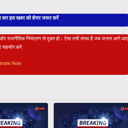
बा कर इस खबर को शेयर जरूर करें
ेट और राजनैतिक नियंत्रण से मुक्त हो। ऐसा तभी संभव है जब जनता आगे आ
 सहयोग करे
onate Now