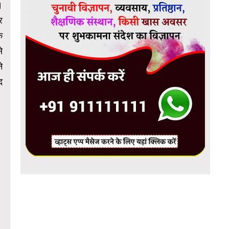
।
र
क
े
े
द