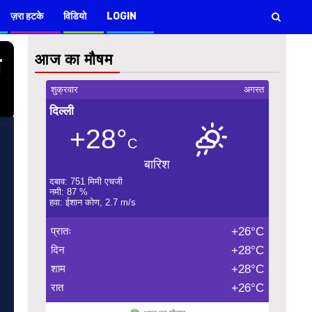
ज़रा हटके
विडियो
LOGIN
आज का मौषम
ा
शुक्रवार
अगस्त
दिल्ली
+28°
C
बारिश
दबाव: 751 मिमी एचजी
नमी: 87 %
हवा: ईशान कोण, 2.7 m/s
प्रातः
+26°C
दिन
+28°C
शाम
+28°C
रात
+26°C