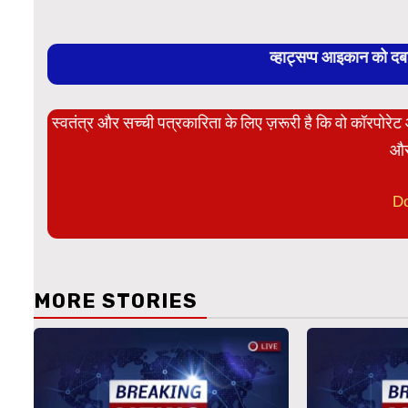
व्हाट्सप्प आइकान को द
स्वतंत्र और सच्ची पत्रकारिता के लिए ज़रूरी है कि वो कॉरपोर
और
D
MORE STORIES