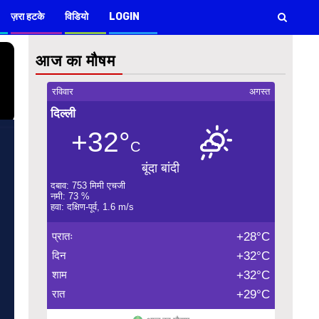
ज़रा हटके
विडियो
LOGIN
आज का मौषम
रविवार
अगस्त
दिल्ली
+32°
C
बूंदा बांदी
दबाव: 753 मिमी एचजी
नमी: 73 %
हवा: दक्षिण-पूर्व, 1.6 m/s
प्रातः
+28°C
दिन
+32°C
शाम
+32°C
रात
+29°C