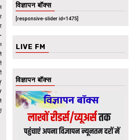
विज्ञापन बॉक्स
स
र
[responsive-slider id=1475]
र
-
क
LIVE FM
े
ी
ी
विज्ञापन बॉक्स
/
/
े
ू