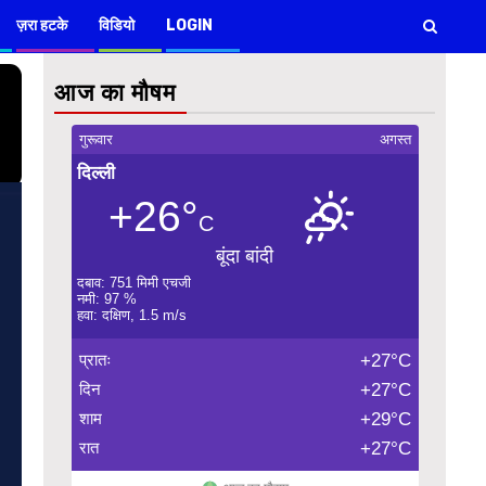
ज़रा हटके
विडियो
LOGIN
आज का मौषम
गुरूवार
अगस्त
दिल्ली
+26°
C
बूंदा बांदी
दबाव: 751 मिमी एचजी
नमी: 97 %
हवा: दक्षिण, 1.5 m/s
प्रातः
+27°C
दिन
+27°C
शाम
+29°C
रात
+27°C