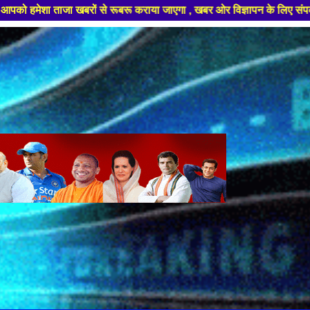
 रूबरू कराया जाएगा , खबर ओर विज्ञापन के लिए संपर्क करे +91 99681 18192 ,ह