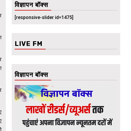
विज्ञापन बॉक्स
र
[responsive-slider id=1475]
ा
LIVE FM
र
ा
विज्ञापन बॉक्स
र
ए
ए
ो