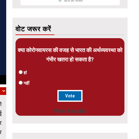
आज का मौसम
वोट जरूर करें
क्या कोरोनवायरस की वजह से भारत की अर्थव्यवस्था को
गंभीर खतरा हो सकता है?
हां
नहीं
ो
View Results
ई
र
र