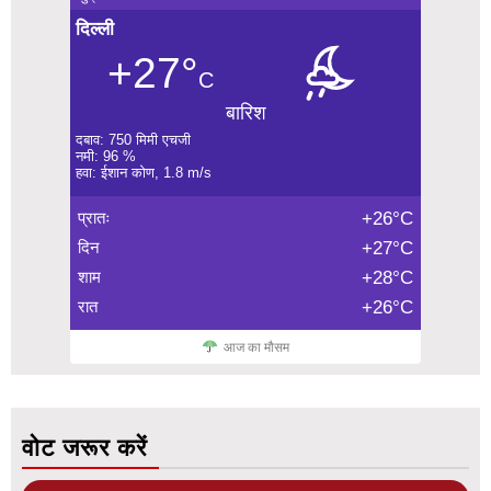
दिल्ली
+27°
C
बारिश
दबाव: 750 मिमी एचजी
नमी: 96 %
हवा: ईशान कोण, 1.8 m/s
प्रातः
+26°C
दिन
+27°C
शाम
+28°C
रात
+26°C
आज का मौसम
वोट जरूर करें