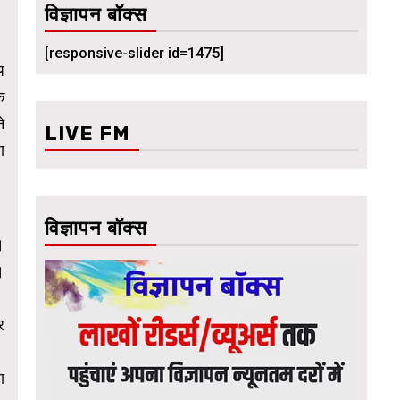
विज्ञापन बॉक्स
[responsive-slider id=1475]
प
क
े
LIVE FM
ा
विज्ञापन बॉक्स
।
।
र
ा