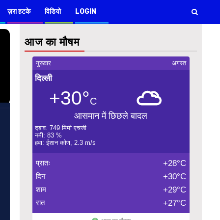
ज़रा हटके
विडियो
LOGIN
आज का मौषम
गुरूवार
अगस्त
दिल्ली
+30°
C
आसमान में छिछले बादल
दबाव: 749 मिमी एचजी
नमी: 83 %
हवा: ईशान कोण, 2.3 m/s
प्रातः
+28°C
दिन
+30°C
शाम
+29°C
रात
+27°C