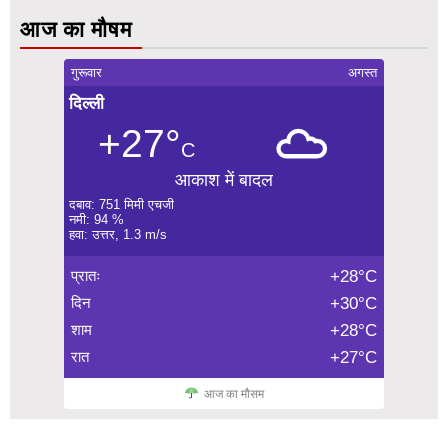
आज का मौषम
गुरूवार
अगस्त
दिल्ली
+27°
C
आकाश में बादल
दबाव: 751 मिमी एचजी
नमी: 94 %
हवा: उत्तर, 1.3 m/s
प्रातः
+28°C
दिन
+30°C
शाम
+28°C
रात
+27°C
आज का मौसम