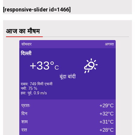
[responsive-slider id=1466]
आज का मौषम
सोमवार
अगस्त
दिल्ली
+33°
C
बूंदा बांदी
दबाव: 749 मिमी एचजी
नमी: 75 %
हवा: पूर्व, 0.9 m/s
प्रातः
+29°C
दिन
+32°C
शाम
+31°C
रात
+28°C