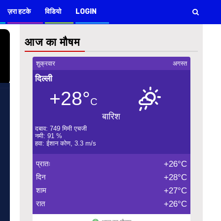
ज़रा हटके
विडियो
LOGIN
आज का मौषम
शुक्रवार
अगस्त
दिल्ली
+28°
C
बारिश
दबाव: 749 मिमी एचजी
नमी: 91 %
हवा: ईशान कोण, 3.3 m/s
प्रातः
+26°C
दिन
+28°C
शाम
+27°C
रात
+26°C