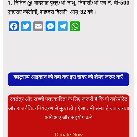
1. नितिन @ बादशाह पुत्र/ओ नाथू, निवासी/ओ एच नं. बी-500
एनएसए कॉलोनी, शाहदरा दिल्ली- आयु-32 वर्ष।
Facebook
Twitter
Email
Messenger
Telegram
WhatsApp
व्हाट्सप्प आइकान को दबा कर इस खबर को शेयर जरूर करें
स्वतंत्र और सच्ची पत्रकारिता के लिए ज़रूरी है कि वो कॉरपोरेट
और राजनैतिक नियंत्रण से मुक्त हो। ऐसा तभी संभव है जब जनता
आगे आए और सहयोग करे
Donate Now