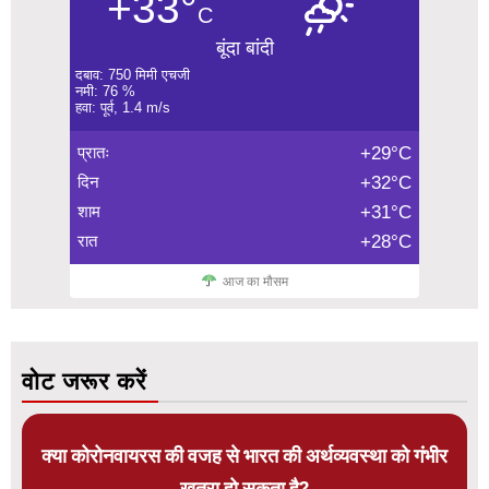
+33°
C
बूंदा बांदी
दबाव: 750 मिमी एचजी
नमी: 76 %
हवा: पूर्व, 1.4 m/s
प्रातः
+29°C
दिन
+32°C
शाम
+31°C
रात
+28°C
आज का मौसम
वोट जरूर करें
क्या कोरोनवायरस की वजह से भारत की अर्थव्यवस्था को गंभीर
खतरा हो सकता है?