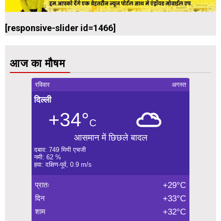
[responsive-slider id=1466]
आज का मौषम
रविवार
अगस्त
दिल्ली
+34°
C
आसमान में छिछले बादल
दबाव: 749 मिमी एचजी
नमी: 62 %
हवा: दक्षिण-पूर्व, 0.9 m/s
प्रातः
+29°C
दिन
+33°C
शाम
+32°C