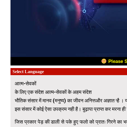
Please 
आत्म-सेवकों
के लिए एक संदेश आत्म-सेवकों के अहम संदेश
भौतिक संसार में मानव (मनुष्य) का जीवन अनित्तऔर अज्ञात ऱ्है ।
झ्स संसार में कोई ऐसा उपक्रम नही है। बुढ़ापा प्राप्त कर मरना ही
जिस प्रकार पेड़ की डाली से पके हुए फलो को प्रातः गिरने का भय ह