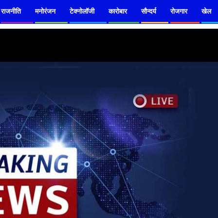
राजनीति
मनोरंजन
टेक्नोलॉजी
कारोबार
सौन्दर्य
रोजगार
खेल