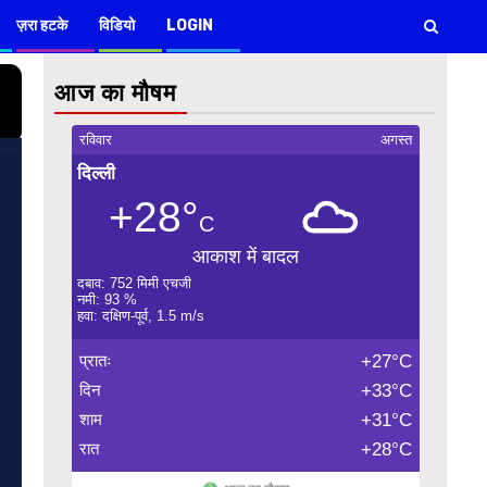
ज़रा हटके
विडियो
LOGIN
आज का मौषम
रविवार
अगस्त
दिल्ली
+28°
C
आकाश में बादल
दबाव: 752 मिमी एचजी
नमी: 93 %
हवा: दक्षिण-पूर्व, 1.5 m/s
प्रातः
+27°C
दिन
+33°C
शाम
+31°C
रात
+28°C