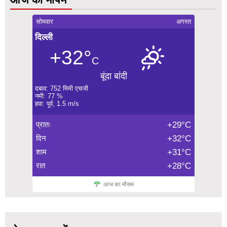
सोमवार
अगस्त
दिल्ली
+32°
C
बूंदा बांदी
दबाव: 752 मिमी एचजी
नमी: 77 %
हवा: पूर्व, 1.5 m/s
प्रातः
+29°C
दिन
+32°C
शाम
+31°C
रात
+28°C
आज का मौसम