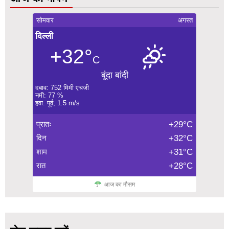
सोमवार
अगस्त
दिल्ली
+32°
C
बूंदा बांदी
दबाव: 752 मिमी एचजी
नमी: 77 %
हवा: पूर्व, 1.5 m/s
प्रातः
+29°C
दिन
+32°C
शाम
+31°C
रात
+28°C
आज का मौसम