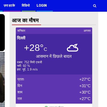
ज़रा हटके
विडियो
LOGIN
आज का मौषम
शनिवार
अगस्त
दिल्ली
+28°
C
आसमान में छिछले बादल
दबाव: 752 मिमी एचजी
नमी: 92 %
हवा: पूर्व, 1.9 m/s
प्रातः
+27°C
दिन
+31°C
शाम
+30°C
रात
+27°C