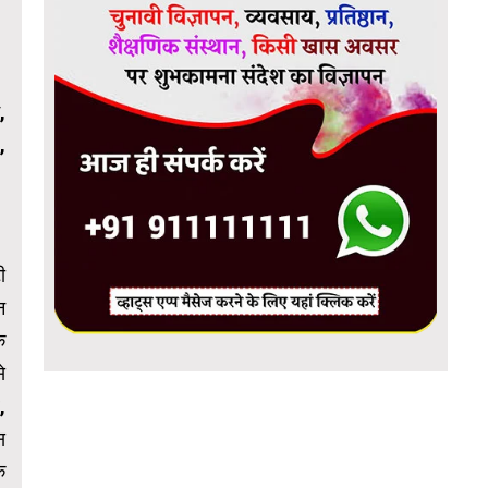
,
,
ी
न
ि
े
,
स
े