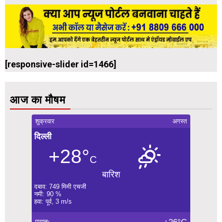
[responsive-slider id=1466]
आज का मौषम
शुक्रवार
अगस्त
दिल्ली
+28°
C
बारिश
दबाव: 749 मिमी एचजी
नमी: 90 %
हवा: पूर्व, 3 m/s
प्रातः