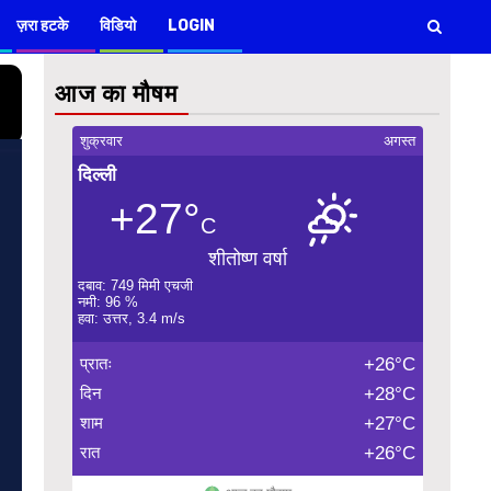
ज़रा हटके
विडियो
LOGIN
आज का मौषम
शुक्रवार
अगस्त
दिल्ली
+27°
C
शीतोष्ण वर्षा
दबाव: 749 मिमी एचजी
नमी: 96 %
हवा: उत्तर, 3.4 m/s
प्रातः
+26°C
दिन
+28°C
शाम
+27°C
रात
+26°C