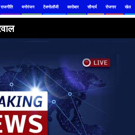
राजनीति
मनोरंजन
टेक्नोलॉजी
कारोबार
सौन्दर्य
रोजगार
खेल
्रवाल