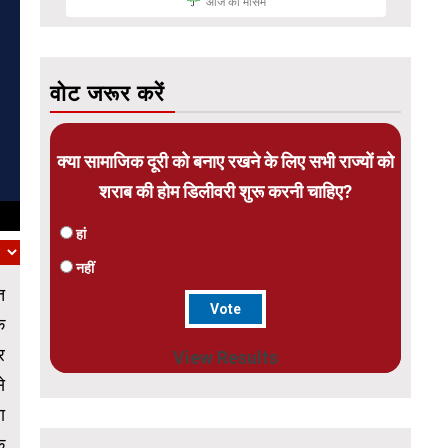
आज का मौसम
वोट जरूर करें
क्या सामाजिक दूरी को बनाए रखने के लिए सभी राज्यों को
शराब की होम डिलीवरी शुरू करनी चाहिए?
हां
नहीं
त
े
र
View Results
े
ा
े