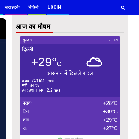
ज़रा हटके
विडियो
LOGIN
आज का मौषम
गुरूवार
अगस्त
दिल्ली
+29°
C
आसमान में छिछले बादल
दबाव: 749 मिमी एचजी
नमी: 84 %
हवा: ईशान कोण, 2.2 m/s
प्रातः
+28°C
दिन
+30°C
शाम
+29°C
रात
+27°C