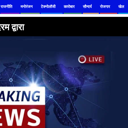
राजनीति
मनोरंजन
टेक्नोलॉजी
कारोबार
सौन्दर्य
रोजगार
खेल
म द्वारा